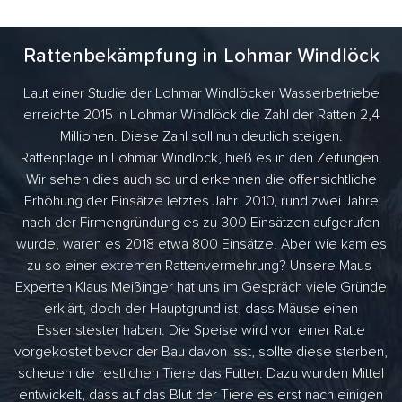
Rattenbekämpfung in Lohmar Windlöck
Laut einer Studie der Lohmar Windlöcker Wasserbetriebe
erreichte 2015 in Lohmar Windlöck die Zahl der Ratten 2,4
Millionen. Diese Zahl soll nun deutlich steigen.
Rattenplage in Lohmar Windlöck, hieß es in den Zeitungen.
Wir sehen dies auch so und erkennen die offensichtliche
Erhöhung der Einsätze letztes Jahr. 2010, rund zwei Jahre
nach der Firmengründung es zu 300 Einsätzen aufgerufen
wurde, waren es 2018 etwa 800 Einsätze. Aber wie kam es
zu so einer extremen Rattenvermehrung? Unsere Maus-
Experten Klaus Meißinger hat uns im Gespräch viele Gründe
erklärt, doch der Hauptgrund ist, dass Mäuse einen
Essenstester haben. Die Speise wird von einer Ratte
vorgekostet bevor der Bau davon isst, sollte diese sterben,
scheuen die restlichen Tiere das Futter. Dazu wurden Mittel
entwickelt, dass auf das Blut der Tiere es erst nach einigen