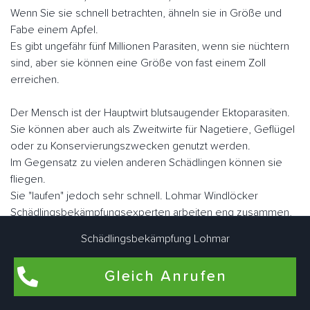
Wenn Sie sie schnell betrachten, ähneln sie in Größe und
Fabe einem Apfel.
Es gibt ungefähr fünf Millionen Parasiten, wenn sie nüchtern
sind, aber sie können eine Größe von fast einem Zoll
erreichen.
Der Mensch ist der Hauptwirt blutsaugender Ektoparasiten.
Sie können aber auch als Zweitwirte für Nagetiere, Geflügel
oder zu Konservierungszwecken genutzt werden.
Im Gegensatz zu vielen anderen Schädlingen können sie
fliegen.
Sie "laufen" jedoch sehr schnell. Lohmar Windlöcker
Schädlingsbekämpfungsexperten arbeiten eng zusammen,
um Bettwanzen bedarfsgerecht individuell zu bekämpfen.
Schädlingsbekämpfung Lohmar
Gleich Anrufen
Flohbekämpfung in Lohmar Windlöck