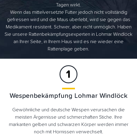
Tagen wirkt.
Wenn das mittelversetzte Futter jedoch nicht vollständig
gefressen wird und die Maus überlebt, wird sie gegen das
Medikament resistent. Schwer, aber nicht unmöglich. Haben
Sie unsere Rattenbekämpfungsexperten in Lohmar Windlöck
an Ihrer Seite, in Ihrem Haus wird es nie wieder eine
Rattenplage geben.
Wespenbekämpfung Lohmar Windlöck
Gewöhnliche und deutsche Wespen verursachen die
meisten Ärgernisse und schmerzhaften Stiche. Ihre
markanten gelben und schwarzen Körper werden immer
noch mit Hornissen verwechselt.