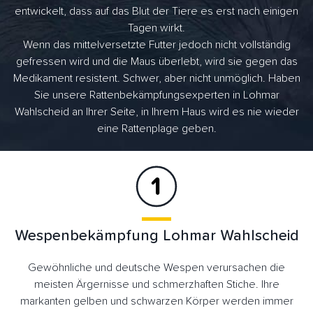
entwickelt, dass auf das Blut der Tiere es erst nach einigen
Tagen wirkt.
Wenn das mittelversetzte Futter jedoch nicht vollständig
gefressen wird und die Maus überlebt, wird sie gegen das
Medikament resistent. Schwer, aber nicht unmöglich. Haben
Sie unsere Rattenbekämpfungsexperten in Lohmar
Wahlscheid an Ihrer Seite, in Ihrem Haus wird es nie wieder
eine Rattenplage geben.
Wespenbekämpfung Lohmar Wahlscheid
Gewöhnliche und deutsche Wespen verursachen die
meisten Ärgernisse und schmerzhaften Stiche. Ihre
markanten gelben und schwarzen Körper werden immer