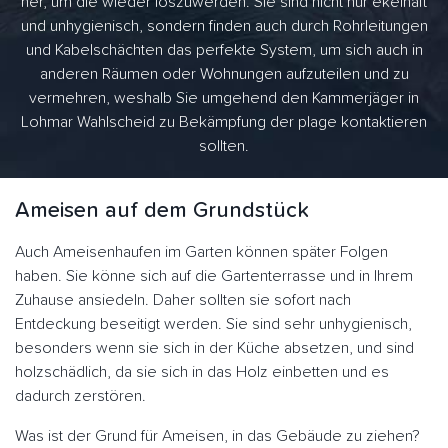
her, um die wieder loszuwerden. Sie sind nicht nur ekelhaft
und unhygienisch, sondern finden auch durch Rohrleitungen
und Kabelschächten das perfekte System, um sich auch in
anderen Räumen oder Wohnungen aufzuteilen und zu
vermehren, weshalb Sie umgehend den Kammerjäger in
Lohmar Wahlscheid zu Bekämpfung der plage kontaktieren
sollten.
Ameisen auf dem Grundstück
Auch Ameisenhaufen im Garten können später Folgen
haben. Sie könne sich auf die Gartenterrasse und in Ihrem
Zuhause ansiedeln. Daher sollten sie sofort nach
Entdeckung beseitigt werden. Sie sind sehr unhygienisch,
besonders wenn sie sich in der Küche absetzen, und sind
holzschädlich, da sie sich in das Holz einbetten und es
dadurch zerstören.
Was ist der Grund für Ameisen, in das Gebäude zu ziehen?