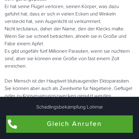
Er hat seine Flügel verloren, seinen Körper, was dazu
geführt hat, dass er sich in vielen Ecken und Winkeln
versteckt hat, sein Augenlicht ist verkümmert.
Nicht lectularius, daher der Name, den der Klecks malte.
Wenn Sie sie schnell betrachten, ähneln sie in Größe und
Fabe einem Apfel.
Es gibt ungefähr fünf Millionen Parasiten, wenn sie nüchtern
sind, aber sie können eine Größe von fast einem Zoll
erreichen.
Der Mensch ist der Hauptwirt blutsaugender Ektoparasiten.
Sie können aber auch als Zweitwirte für Nagetiere, Geflügel
oder zu Konservierungszwecken genutzt werden.
Im Gegensatz zu vielen anderen Schädlingen können sie
Schädlingsbekämpfung Lohmar
fliegen.
Sie "laufen" jedoch sehr schnell. Lohmar Wahlscheider
Gleich Anrufen
Schädlingsbekämpfungsexperten arbeiten eng zusammen,
um Bettwanzen bedarfsgerecht individuell zu bekämpfen.