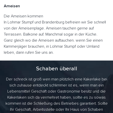
Ameisen
Die Ameisen kommen
In Lohmar Stumpf und Brandenburg befreien wir Sie schnell
von der Ameisenplage. Ameisen tauchen gerne auf
Terrassen. Balkone auf. Manchmal sogar in der Küche.
Ganz gleich wo die Ameisen auftauchen. wenn Sie einen
Kammerjäger brauchen, in Lohmar Stumpf oder Umland
leben, dann rufen Sie uns an.
Schaben überall
Der schreck ist groß wen man plötzlich eine Kakerlake bei
sich zuhause entdeckt schlimmer ist es, wenn man ein
Lebensmittel Geschäft oder Gastronomie besitz und die
Kakerlaken sich da vermehret haben, sollte es zu sowas
kommen ist die Schließung des Betriebes garantiert. Sollte
Ihr Geschäft, Arbeitsstelle oder Ihr Haus von Schaben