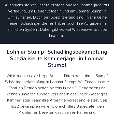
Ausbruchs stehen unsere professionellen Kammerjäger zur
Verfügung, um Bienenvölker in und um Lohmar Stumpf in
Griff zu halten. Doch per Spezifizierung sind Hyäne keine
reinen Schädlinge. Bienen haben auch ihre Aufgaben im
natürlichen System. Daher gibt es viel Wissenswertes über
Insekten.
Lohmar Stumpf Schädlingsbekämpfung
Spezialisierte Kammerjäger in Lohmar
Stumpf
Wir freuen uns sie begrüßen zu dürfen bei Lohmar Stumpf
Schädlingsbekämpfung in Lohmar Stumpf. Wir führen unsere
Familien Betrieb schon bereits in der 3. Generation und
können unseren Kunden versichern das unser 7-köpfiges
Kammerjäger Team ihre Arbeit hervorragend leisten. Seit
1922 bekämpfen wir erfolgreich alles Ungeziefer den
Problemen bereiten dazu zählen Ratten und