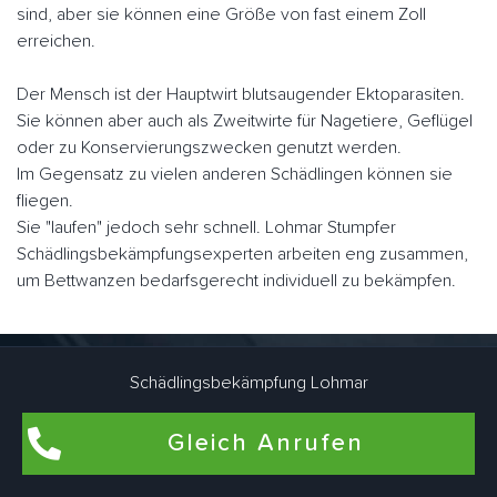
sind, aber sie können eine Größe von fast einem Zoll
erreichen.
Der Mensch ist der Hauptwirt blutsaugender Ektoparasiten.
Sie können aber auch als Zweitwirte für Nagetiere, Geflügel
oder zu Konservierungszwecken genutzt werden.
Im Gegensatz zu vielen anderen Schädlingen können sie
fliegen.
Sie "laufen" jedoch sehr schnell. Lohmar Stumpfer
Schädlingsbekämpfungsexperten arbeiten eng zusammen,
um Bettwanzen bedarfsgerecht individuell zu bekämpfen.
Flohbekämpfung in Lohmar Stumpf
Schädlingsbekämpfung Lohmar
Flöhe kommen am häufigsten in Wohnungen und Häusern
Gleich Anrufen
vor, in denen Haustiere wie Hunde und Katzen leben. Auch
in Wohnräumen, die schon lange nicht mehr von Haustieren
bewohnt wurden, können Flöhe brüten. Dafür sind Katze und