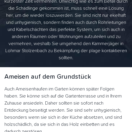
kürzester Zeit vermehren. Unwichtig wie es zum Befall durch
die Schädlinge gekommen ist, muss schnell eine Lösung
her, um die wieder loszuwerden. Sie sind nicht nur ekelhaft
und unhygienisch, sondern finden auch durch Rohrleitungen
und Kabelschächten das perfekte System, um sich auch in
anderen Räumen oder Wohnungen aufzuteilen und zu
vermehren, weshalb Sie umgehend den Kammerjäger in
Lohmar Stolzenbach zu Bekämpfung der plage kontaktieren
sollten.
Ameisen auf dem Grundstück
Auch Ameisenhaufen im Garten können später Folgen
haben. Sie könne sich auf die Gartenterrasse und in Ihrem
Zuhause ansiedeln. Daher sollten sie sofort nach
Entdeckung beseitigt werden. Sie sind sehr unhygienisch,
besonders wenn sie sich in der Küche absetzen, und sind
holzschädlich, da sie sich in das Holz einbetten und es
dadurch zerstören.