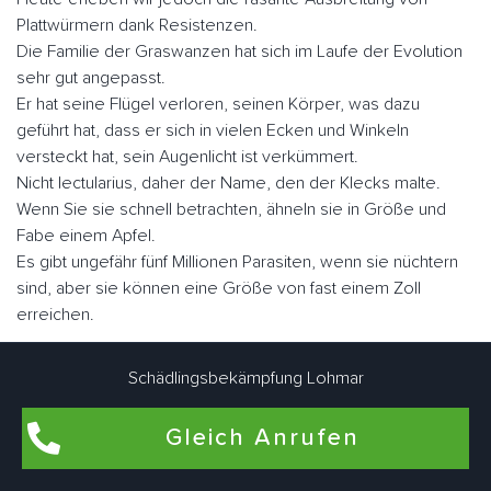
Plattwürmern dank Resistenzen.
Die Familie der Graswanzen hat sich im Laufe der Evolution
sehr gut angepasst.
Er hat seine Flügel verloren, seinen Körper, was dazu
geführt hat, dass er sich in vielen Ecken und Winkeln
versteckt hat, sein Augenlicht ist verkümmert.
Nicht lectularius, daher der Name, den der Klecks malte.
Wenn Sie sie schnell betrachten, ähneln sie in Größe und
Fabe einem Apfel.
Es gibt ungefähr fünf Millionen Parasiten, wenn sie nüchtern
sind, aber sie können eine Größe von fast einem Zoll
erreichen.
Der Mensch ist der Hauptwirt blutsaugender Ektoparasiten.
Schädlingsbekämpfung Lohmar
Sie können aber auch als Zweitwirte für Nagetiere, Geflügel
oder zu Konservierungszwecken genutzt werden.
Gleich Anrufen
Im Gegensatz zu vielen anderen Schädlingen können sie
fliegen.