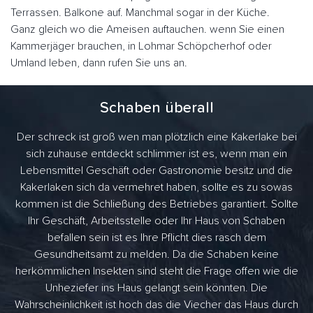
Terrassen. Balkone auf. Manchmal sogar in der Küche.
Ganz gleich wo die Ameisen auftauchen. wenn Sie einen
Kammerjäger brauchen, in Lohmar Schöpcherhof oder
Umland leben, dann rufen Sie uns an.
Schaben überall
Der schreck ist groß wen man plötzlich eine Kakerlake bei
sich zuhause entdeckt schlimmer ist es, wenn man ein
Lebensmittel Geschäft oder Gastronomie besitz und die
Kakerlaken sich da vermehret haben, sollte es zu sowas
kommen ist die Schließung des Betriebes garantiert. Sollte
Ihr Geschäft, Arbeitsstelle oder Ihr Haus von Schaben
befallen sein ist es Ihre Pflicht dies rasch dem
Gesundheitsamt zu melden. Da die Schaben keine
herkömmlichen Insekten sind steht die Frage offen wie die
Unheziefer ins Haus gelangt sein könnten. Die
Wahrscheinlichkeit ist hoch das die Viecher das Haus durch