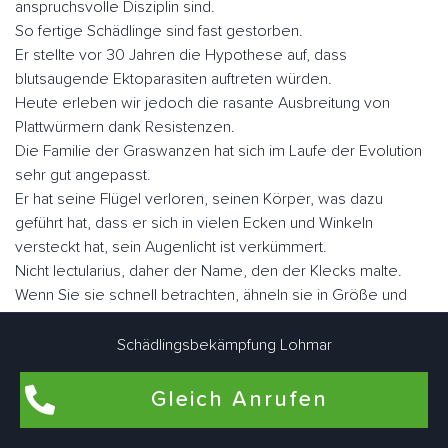
anspruchsvolle Disziplin sind.
So fertige Schädlinge sind fast gestorben.
Er stellte vor 30 Jahren die Hypothese auf, dass
blutsaugende Ektoparasiten auftreten würden.
Heute erleben wir jedoch die rasante Ausbreitung von
Plattwürmern dank Resistenzen.
Die Familie der Graswanzen hat sich im Laufe der Evolution
sehr gut angepasst.
Er hat seine Flügel verloren, seinen Körper, was dazu
geführt hat, dass er sich in vielen Ecken und Winkeln
versteckt hat, sein Augenlicht ist verkümmert.
Nicht lectularius, daher der Name, den der Klecks malte.
Wenn Sie sie schnell betrachten, ähneln sie in Größe und
Fabe einem Apfel.
Es gibt ungefähr fünf Millionen Parasiten, wenn sie nüchtern
Schädlingsbekämpfung Lohmar
sind, aber sie können eine Größe von fast einem Zoll
erreichen.
Gleich Anrufen
Der Mensch ist der Hauptwirt blutsaugender Ektoparasiten.