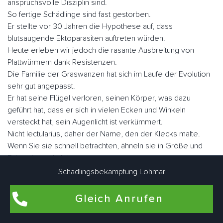
anspruchsvolle Disziplin sind.
So fertige Schädlinge sind fast gestorben.
Er stellte vor 30 Jahren die Hypothese auf, dass
blutsaugende Ektoparasiten auftreten würden.
Heute erleben wir jedoch die rasante Ausbreitung von
Plattwürmern dank Resistenzen.
Die Familie der Graswanzen hat sich im Laufe der Evolution
sehr gut angepasst.
Er hat seine Flügel verloren, seinen Körper, was dazu
geführt hat, dass er sich in vielen Ecken und Winkeln
versteckt hat, sein Augenlicht ist verkümmert.
Nicht lectularius, daher der Name, den der Klecks malte.
Wenn Sie sie schnell betrachten, ähneln sie in Größe und
Fabe einem Apfel.
Es gibt ungefähr fünf Millionen Parasiten, wenn sie nüchtern
Schädlingsbekämpfung Lohmar
sind, aber sie können eine Größe von fast einem Zoll
erreichen.
Gleich Anrufen
Der Mensch ist der Hauptwirt blutsaugender Ektoparasiten.