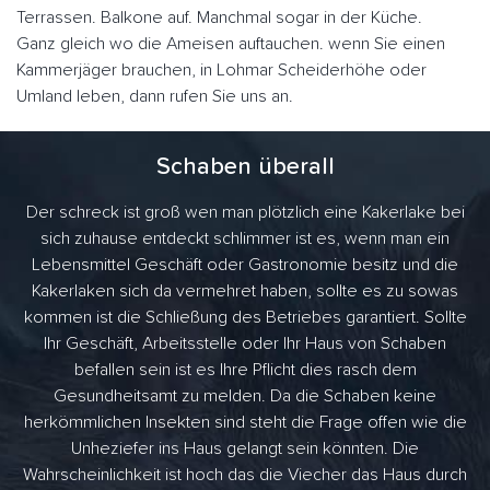
Terrassen. Balkone auf. Manchmal sogar in der Küche.
Ganz gleich wo die Ameisen auftauchen. wenn Sie einen
Kammerjäger brauchen, in Lohmar Scheiderhöhe oder
Umland leben, dann rufen Sie uns an.
Schaben überall
Der schreck ist groß wen man plötzlich eine Kakerlake bei
sich zuhause entdeckt schlimmer ist es, wenn man ein
Lebensmittel Geschäft oder Gastronomie besitz und die
Kakerlaken sich da vermehret haben, sollte es zu sowas
kommen ist die Schließung des Betriebes garantiert. Sollte
Ihr Geschäft, Arbeitsstelle oder Ihr Haus von Schaben
befallen sein ist es Ihre Pflicht dies rasch dem
Gesundheitsamt zu melden. Da die Schaben keine
herkömmlichen Insekten sind steht die Frage offen wie die
Unheziefer ins Haus gelangt sein könnten. Die
Wahrscheinlichkeit ist hoch das die Viecher das Haus durch