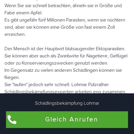
Wenn Sie sie schnell betrachten, ähneln sie in Größe und
Fabe einem Apfel.
Es gibt ungefähr fünf Millionen Parasiten, wenn sie nüchtern
sind, aber sie können eine Größe von fast einem Zoll
erreichen.
Der Mensch ist der Hauptwirt blutsaugender Ektoparasiten.
Sie können aber auch als Zweitwirte für Nagetiere, Geflügel
oder zu Konservierungszwecken genutzt werden.
Im Gegensatz zu vielen anderen Schädlingen können sie
fliegen.
Sie "laufen" jedoch sehr schnell. Lohmar Pützrather
Schädlingsbekämpfungsexperten arbeiten eng zusammen,
um Bettwanzen bedarfsgerecht individuell zu bekämpfen.
Schädlingsbekämpfung Lohmar
Gleich Anrufen
Flohbekämpfung in Lohmar Pützrath