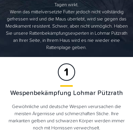
Tagen wirkt.
Wenn das mittelversetzte Futter jedoch nicht vollständig
gefressen wird und die Maus überlebt, wird sie gegen das
Medikament resistent. Schwer, aber nicht unmöglich. Haben
Sie unsere Rattenbekämpfungsexperten in Lohmar Pützrath
an Ihrer Seite, in Ihrem Haus wird es nie wieder eine
Rattenplage geben.
Wespenbekämpfung Lohmar Pützrath
Gewöhnliche und deutsche Wespen verursachen die
meisten Ärgernisse und schmerzhaften Stiche. Ihre
markanten gelben und schwarzen Körper werden immer
noch mit Hornissen verwechselt.