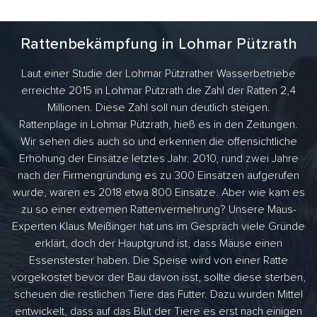
Rattenbekämpfung in Lohmar Pützrath
Laut einer Studie der Lohmar Pützrather Wasserbetriebe
erreichte 2015 in Lohmar Pützrath die Zahl der Ratten 2,4
Millionen. Diese Zahl soll nun deutlich steigen.
Rattenplage in Lohmar Pützrath, hieß es in den Zeitungen.
Wir sehen dies auch so und erkennen die offensichtliche
Erhöhung der Einsätze letztes Jahr. 2010, rund zwei Jahre
nach der Firmengründung es zu 300 Einsätzen aufgerufen
wurde, waren es 2018 etwa 800 Einsätze. Aber wie kam es
zu so einer extremen Rattenvermehrung? Unsere Maus-
Experten Klaus Meißinger hat uns im Gespräch viele Gründe
erklärt, doch der Hauptgrund ist, dass Mäuse einen
Essenstester haben. Die Speise wird von einer Ratte
vorgekostet bevor der Bau davon isst, sollte diese sterben,
scheuen die restlichen Tiere das Futter. Dazu wurden Mittel
entwickelt, dass auf das Blut der Tiere es erst nach einigen