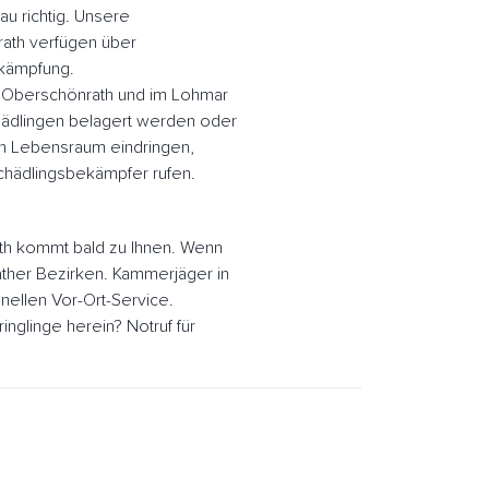
u richtig. Unsere
ath verfügen über
ekämpfung.
r Oberschönrath und im Lohmar
ädlingen belagert werden oder
en Lebensraum eindringen,
hädlingsbekämpfer rufen.
h kommt bald zu Ihnen. Wenn
ather Bezirken. Kammerjäger in
ellen Vor-Ort-Service.
glinge herein? Notruf für