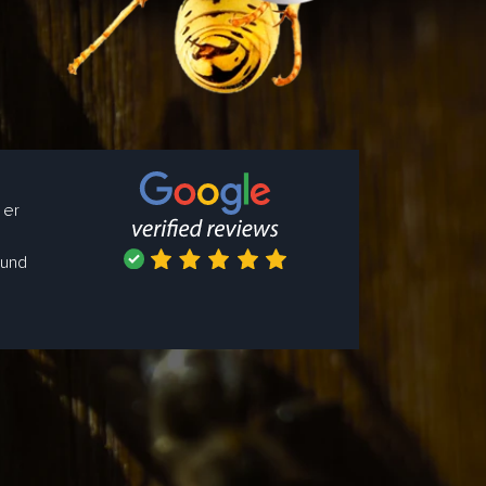
 er
 und