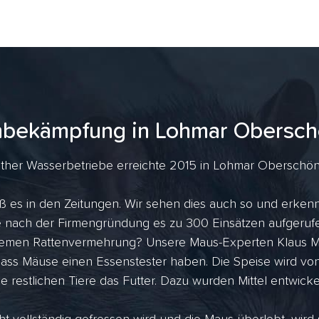
nbekämpfung in Lohmar Obersch
her Wasserbetriebe erreichte 2015 in Lohmar Oberschönrat
ß es in den Zeitungen. Wir sehen dies auch so und erkenn
ahre nach der Firmengründung es zu 300 Einsätzen aufger
tremen Rattenvermehrung? Unsere Maus-Experten Klaus Me
dass Mäuse einen Essenstester haben. Die Speise wird vo
ie restlichen Tiere das Futter. Dazu wurden Mittel entwicke