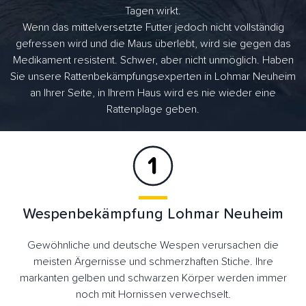
Tagen wirkt.
Wenn das mittelversetzte Futter jedoch nicht vollständig
gefressen wird und die Maus überlebt, wird sie gegen das
Medikament resistent. Schwer, aber nicht unmöglich. Haben
Sie unsere Rattenbekämpfungsexperten in Lohmar Neuheim
an Ihrer Seite, in Ihrem Haus wird es nie wieder eine
Rattenplage geben.
Wespenbekämpfung Lohmar Neuheim
Gewöhnliche und deutsche Wespen verursachen die
meisten Ärgernisse und schmerzhaften Stiche. Ihre
markanten gelben und schwarzen Körper werden immer
noch mit Hornissen verwechselt.