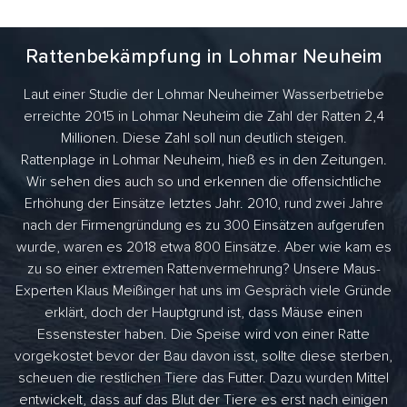
Rattenbekämpfung in Lohmar Neuheim
Laut einer Studie der Lohmar Neuheimer Wasserbetriebe
erreichte 2015 in Lohmar Neuheim die Zahl der Ratten 2,4
Millionen. Diese Zahl soll nun deutlich steigen.
Rattenplage in Lohmar Neuheim, hieß es in den Zeitungen.
Wir sehen dies auch so und erkennen die offensichtliche
Erhöhung der Einsätze letztes Jahr. 2010, rund zwei Jahre
nach der Firmengründung es zu 300 Einsätzen aufgerufen
wurde, waren es 2018 etwa 800 Einsätze. Aber wie kam es
zu so einer extremen Rattenvermehrung? Unsere Maus-
Experten Klaus Meißinger hat uns im Gespräch viele Gründe
erklärt, doch der Hauptgrund ist, dass Mäuse einen
Essenstester haben. Die Speise wird von einer Ratte
vorgekostet bevor der Bau davon isst, sollte diese sterben,
scheuen die restlichen Tiere das Futter. Dazu wurden Mittel
entwickelt, dass auf das Blut der Tiere es erst nach einigen