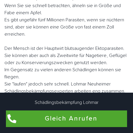
Wenn Sie sie schnell betrachten, ähneln sie in Größe und
Fabe einem Apfel.
Es gibt ungefähr fünf Millionen Parasiten, wenn sie nüchtern
sind, aber sie können eine Größe von fast einem Zoll
erreichen.
Der Mensch ist der Hauptwirt blutsaugender Ektoparasiten.
Sie können aber auch als Zweitwirte für Nagetiere, Geflügel
oder zu Konservierungszwecken genutzt werden.
Im Gegensatz zu vielen anderen Schädlingen können sie
fliegen.
Sie "laufen" jedoch sehr schnell. Lohmar Neuheimer
Schädlingsbekämpfungsexperten arbeiten eng zusammen,
um Bettwanzen bedarfsgerecht individuell zu bekämpfen.
Schädlingsbekämpfung Lohmar
Gleich Anrufen
Flohbekämpfung in Lohmar Neuheim