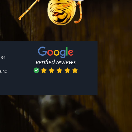
 er
 und