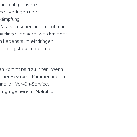
au richtig. Unsere
hen verfügen über
ekämpfung.
r Naafshäuschen und im Lohmar
ädlingen belagert werden oder
en Lebensraum eindringen,
hädlingsbekämpfer rufen.
en kommt bald zu Ihnen. Wenn
hener Bezirken. Kammerjäger in
nellen Vor-Ort-Service.
glinge herein? Notruf für