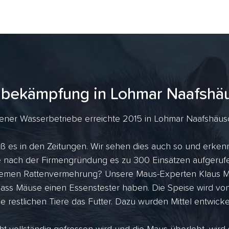
nbekämpfung in Lohmar Naafshä
ner Wasserbetriebe erreichte 2015 in Lohmar Naafshäusch
ß es in den Zeitungen. Wir sehen dies auch so und erkenn
ahre nach der Firmengründung es zu 300 Einsätzen aufger
tremen Rattenvermehrung? Unsere Maus-Experten Klaus Me
dass Mäuse einen Essenstester haben. Die Speise wird vo
ie restlichen Tiere das Futter. Dazu wurden Mittel entwicke