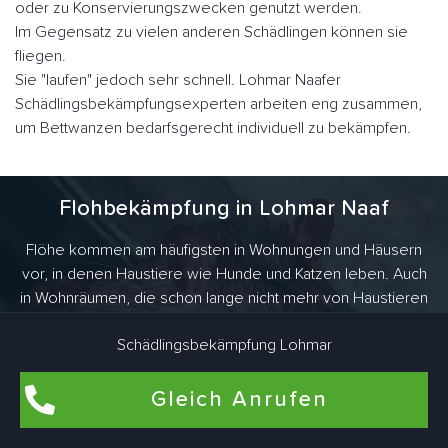
oder zu Konservierungszwecken genutzt werden.
Im Gegensatz zu vielen anderen Schädlingen können sie
fliegen.
Sie "laufen" jedoch sehr schnell. Lohmar Naafer
Schädlingsbekämpfungsexperten arbeiten eng zusammen,
um Bettwanzen bedarfsgerecht individuell zu bekämpfen.
Flohbekämpfung in Lohmar Naaf
Flöhe kommen am häufigsten in Wohnungen und Häusern
vor, in denen Haustiere wie Hunde und Katzen leben. Auch
in Wohnräumen, die schon lange nicht mehr von Haustieren
bewohnt wurden, können Flöhe brüten. Dafür sind Katze und
Schädlingsbekämpfung Lohmar
Hund des ehemaligen Mieters verantwortlich. Aber es gibt
noch viel mehr Tiere, die Flöhe ins Haus bringen. Als
Überträger kommen vor allem haarige Vertreter wie Ratten,
Gleich Anrufen
Mäuse oder Kaninchen in Frage.