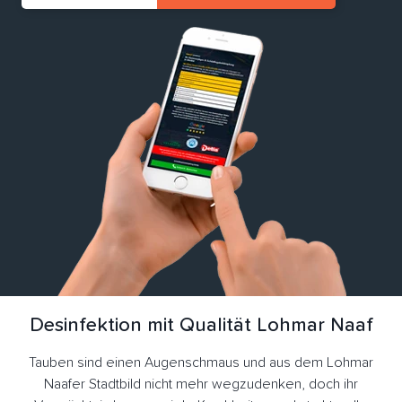
Desinfektion mit Qualität Lohmar Naaf
Tauben sind einen Augenschmaus und aus dem Lohmar
Naafer Stadtbild nicht mehr wegzudenken, doch ihr