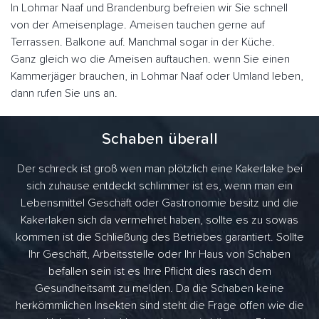
In Lohmar Naaf und Brandenburg befreien wir Sie schnell
von der Ameisenplage. Ameisen tauchen gerne auf
Terrassen. Balkone auf. Manchmal sogar in der Küche.
Ganz gleich wo die Ameisen auftauchen. wenn Sie einen
Kammerjäger brauchen, in Lohmar Naaf oder Umland leben,
dann rufen Sie uns an.
Schaben überall
Der schreck ist groß wen man plötzlich eine Kakerlake bei
sich zuhause entdeckt schlimmer ist es, wenn man ein
Lebensmittel Geschäft oder Gastronomie besitz und die
Kakerlaken sich da vermehret haben, sollte es zu sowas
kommen ist die Schließung des Betriebes garantiert. Sollte
Ihr Geschäft, Arbeitsstelle oder Ihr Haus von Schaben
befallen sein ist es Ihre Pflicht dies rasch dem
Gesundheitsamt zu melden. Da die Schaben keine
herkömmlichen Insekten sind steht die Frage offen wie die