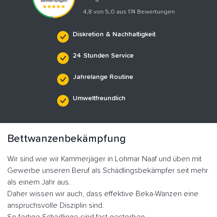
4,8 von 5,0 aus 174 Bewertungen
Diskretion & Nachhaltigkeit
24 Stunden Service
Jahrelange Routine
Umweltfreundlich
Bettwanzenbekämpfung
Wir sind wie wir Kammerjäger in Lohmar Naaf und üben mit
Gewerbe unseren Beruf als Schädlingsbekämpfer seit mehr
als einem Jahr aus.
Daher wissen wir auch, dass effektive Beka-Wanzen eine
anspruchsvolle Disziplin sind.
So fertige Schädlinge sind fast gestorben.