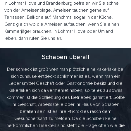
In Lohmar Hove und Brandenburg befreien wir Sie schnell
von der Ameisenplage. Ameisen tauchen gerne auf
Terrassen. Balkone auf. Manchmal sogar in der Küche.
Ganz gleich wo die Ameisen auftauchen. wenn Sie einen
Kammerjäger brauchen, in Lohmar Hove oder Umland
leben, dann rufen Sie uns an.
Schaben überall
Der schreck ist groß wen man plötzlich eine Kakerlake bei
sich zuhause entdeckt schlimmer ist es, wenn man ein
Lebensmittel Geschäft oder Gastronomie besitz und die
Kakerlaken sich da vermehret haben, sollte es zu sowas
kommen ist die Schließung des Betriebes garantiert. Sollte
Ihr Geschäft, Arbeitsstelle oder Ihr Haus von Schaben
befallen sein ist es Ihre Pflicht dies rasch dem
Gesundheitsamt zu melden. Da die Schaben keine
herkömmlichen Insekten sind steht die Frage offen wie die