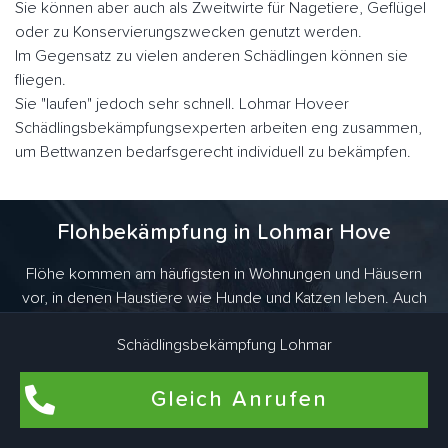
Sie können aber auch als Zweitwirte für Nagetiere, Geflügel
oder zu Konservierungszwecken genutzt werden.
Im Gegensatz zu vielen anderen Schädlingen können sie
fliegen.
Sie "laufen" jedoch sehr schnell. Lohmar Hoveer
Schädlingsbekämpfungsexperten arbeiten eng zusammen,
um Bettwanzen bedarfsgerecht individuell zu bekämpfen.
Flohbekämpfung in Lohmar Hove
Flöhe kommen am häufigsten in Wohnungen und Häusern
vor, in denen Haustiere wie Hunde und Katzen leben. Auch
in Wohnräumen, die schon lange nicht mehr von Haustieren
Schädlingsbekämpfung Lohmar
bewohnt wurden, können Flöhe brüten. Dafür sind Katze und
Hund des ehemaligen Mieters verantwortlich. Aber es gibt
noch viel mehr Tiere, die Flöhe ins Haus bringen. Als
Gleich Anrufen
Überträger kommen vor allem haarige Vertreter wie Ratten,
Mäuse oder Kaninchen in Frage.