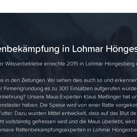
enbekämpfung in Lohmar Hönge
r Wasserbetriebe erreichte 2015 in Lohmar Höngesberg die
s in den Zeitungen. Wir sehen dies auch so und erkennen 
 der Firmengründung es zu 300 Einsätzen aufgerufen wurde
rmehrung? Unsere Maus-Experten Klaus Meißinger hat uns
nstester haben. Die Speise wird von einer Ratte vorgekost
utter. Dazu wurden Mittel entwickelt, dass auf das Blut de
ht vollständig gefressen wird und die Maus überlebt, wird
unsere Rattenbekämpfungsexperten in Lohmar Höngesberg a