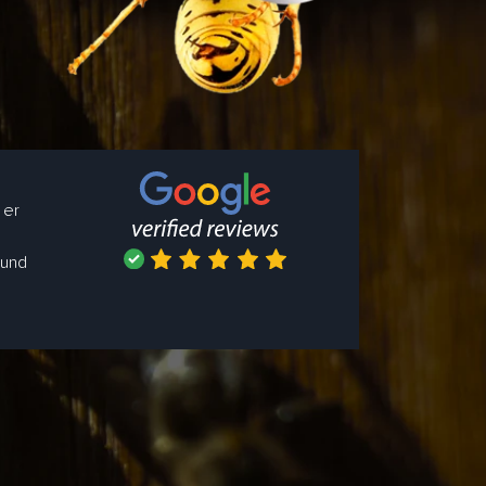
 er
 und