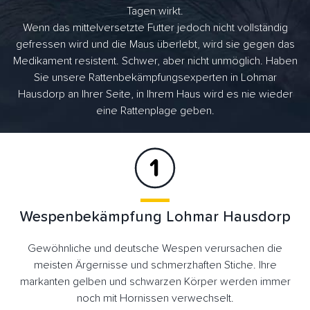
Tagen wirkt.
Wenn das mittelversetzte Futter jedoch nicht vollständig
gefressen wird und die Maus überlebt, wird sie gegen das
Medikament resistent. Schwer, aber nicht unmöglich. Haben
Sie unsere Rattenbekämpfungsexperten in Lohmar
Hausdorp an Ihrer Seite, in Ihrem Haus wird es nie wieder
eine Rattenplage geben.
Wespenbekämpfung Lohmar Hausdorp
Gewöhnliche und deutsche Wespen verursachen die
meisten Ärgernisse und schmerzhaften Stiche. Ihre
markanten gelben und schwarzen Körper werden immer
noch mit Hornissen verwechselt.