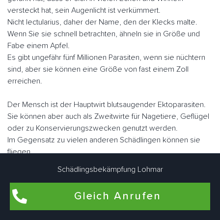
versteckt hat, sein Augenlicht ist verkümmert.
Nicht lectularius, daher der Name, den der Klecks malte.
Wenn Sie sie schnell betrachten, ähneln sie in Größe und
Fabe einem Apfel.
Es gibt ungefähr fünf Millionen Parasiten, wenn sie nüchtern
sind, aber sie können eine Größe von fast einem Zoll
erreichen.
Der Mensch ist der Hauptwirt blutsaugender Ektoparasiten.
Sie können aber auch als Zweitwirte für Nagetiere, Geflügel
oder zu Konservierungszwecken genutzt werden.
Im Gegensatz zu vielen anderen Schädlingen können sie
fliegen.
Sie "laufen" jedoch sehr schnell. Lohmar Hausdorper
Schädlingsbekämpfung Lohmar
Schädlingsbekämpfungsexperten arbeiten eng zusammen,
um Bettwanzen bedarfsgerecht individuell zu bekämpfen.
Gleich Anrufen