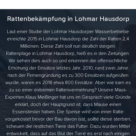
Rattenbekämpfung in Lohmar Hausdorp
Laut einer Studie der Lohmar Hausdorper Wasserbetriebe
erreichte 2015 in Lohmar Hausdorp die Zahl der Ratten 2,4
Millionen. Diese Zahl soll nun deutlich steigen.
Rattenplage in Lohmar Hausdorp, hieß es in den Zeitungen.
Wir sehen dies auch so und erkennen die offensichtliche
Erhöhung der Einsätze letztes Jahr. 2010, rund zwei Jahre
nach der Firmengründung es zu 300 Einsätzen aufgerufen
wurde, waren es 2018 etwa 800 Einsätze. Aber wie kam es
zu so einer extremen Rattenvermehrung? Unsere Maus-
Experten Klaus Meißinger hat uns im Gespräch viele Gründe
erklärt, doch der Hauptgrund ist, dass Mäuse einen
Essenstester haben. Die Speise wird von einer Ratte
vorgekostet bevor der Bau davon isst, sollte diese sterben,
scheuen die restlichen Tiere das Futter. Dazu wurden Mittel
entwickelt, dass auf das Blut der Tiere es erst nach einigen