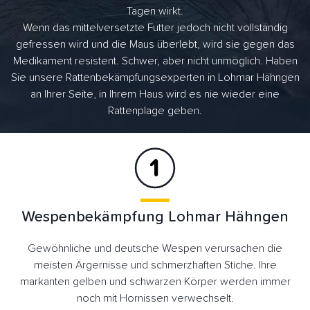
Tagen wirkt.
Wenn das mittelversetzte Futter jedoch nicht vollständig
gefressen wird und die Maus überlebt, wird sie gegen das
Medikament resistent. Schwer, aber nicht unmöglich. Haben
Sie unsere Rattenbekämpfungsexperten in Lohmar Hähngen
an Ihrer Seite, in Ihrem Haus wird es nie wieder eine
Rattenplage geben.
Wespenbekämpfung Lohmar Hähngen
Gewöhnliche und deutsche Wespen verursachen die
meisten Ärgernisse und schmerzhaften Stiche. Ihre
markanten gelben und schwarzen Körper werden immer
noch mit Hornissen verwechselt.