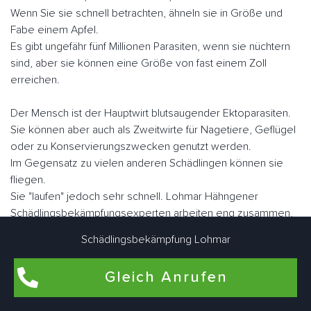
Wenn Sie sie schnell betrachten, ähneln sie in Größe und
Fabe einem Apfel.
Es gibt ungefähr fünf Millionen Parasiten, wenn sie nüchtern
sind, aber sie können eine Größe von fast einem Zoll
erreichen.
Der Mensch ist der Hauptwirt blutsaugender Ektoparasiten.
Sie können aber auch als Zweitwirte für Nagetiere, Geflügel
oder zu Konservierungszwecken genutzt werden.
Im Gegensatz zu vielen anderen Schädlingen können sie
fliegen.
Sie "laufen" jedoch sehr schnell. Lohmar Hähngener
Schädlingsbekämpfungsexperten arbeiten eng zusammen,
um Bettwanzen bedarfsgerecht individuell zu bekämpfen.
Schädlingsbekämpfung Lohmar
Gleich Anrufen
Flohbekämpfung in Lohmar Hähngen