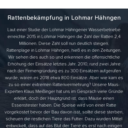
Rattenbekämpfung in Lohmar Hähngen
Laut einer Studie der Lohmar Hähngener Wasserbetriebe
erreichte 2015 in Lohmar Hähngen die Zahl der Ratten 2,4
Millionen. Diese Zahl soll nun deutlich steigen.
Rattenplage in Lohmar Hähngen, hieß es in den Zeitungen.
Wir sehen dies auch so und erkennen die offensichtliche
Erhöhung der Einsätze letztes Jahr. 2010, rund zwei Jahre
nach der Firmengründung es zu 300 Einsätzen aufgerufen
wurde, waren es 2018 etwa 800 Einsätze. Aber wie kam es
zu so einer extremen Rattenvermehrung? Unsere Maus-
Experten Klaus Meißinger hat uns im Gespräch viele Gründe
erklärt, doch der Hauptgrund ist, dass Mäuse einen
Essenstester haben. Die Speise wird von einer Ratte
vorgekostet bevor der Bau davon isst, sollte diese sterben,
scheuen die restlichen Tiere das Futter. Dazu wurden Mittel
entwickelt, dass auf das Blut der Tiere es erst nach einigen